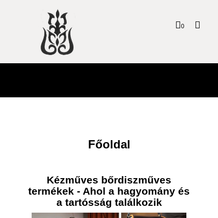
Toggl
0
navig
Főoldal
Kézműves bőrdiszműves
termékek - Ahol a hagyomány és
a tartósság találkozik