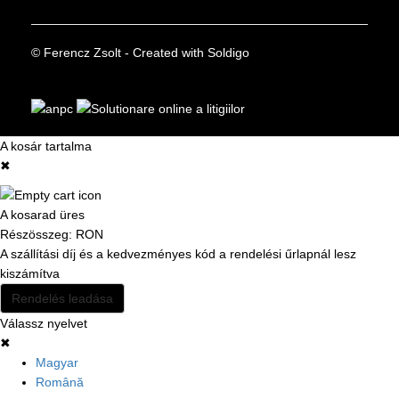
© Ferencz Zsolt
- Created with
Soldigo
A kosár tartalma
✖
A kosarad üres
Részösszeg:
RON
A szállítási díj és a kedvezményes kód a rendelési űrlapnál lesz
kiszámítva
Rendelés leadása
Válassz nyelvet
✖
Magyar
Română