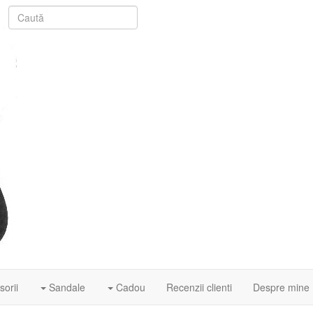
orii
Sandale
Cadou
Recenzii clienti
Despre mine