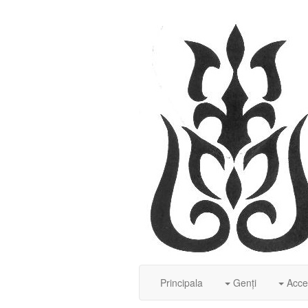
Principala
Genți
Acces