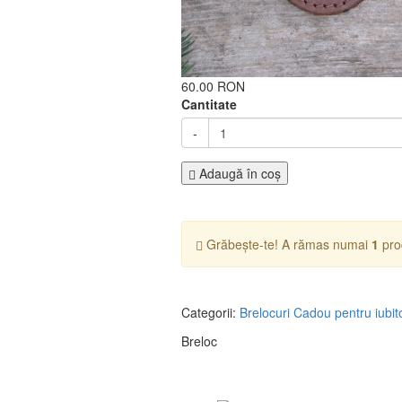
60.00 RON
Cantitate
-
Adaugă în coş
Grăbește-te! A rămas numai
1
pro
Categorii:
Brelocuri
Cadou pentru iubito
Breloc