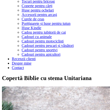
Tocuri pentru briceag
Coperte pentru cărți
Huse pentru ochelari
Accesorii pentru arcași
Curele de ceas
Portțigarete și huse pentru tutun
Huse Kindle
Cadou pentru iubitorii de cai
Cadouri cu animale
Cadouri pentru motociclisti
Cadouri pentru pescari și vânători
Cadouri pentru sportivi
Cadouri pentru apicultori
Recenzii clienti
Despre mine
Contact
Copertă Biblie cu stema Unitariana