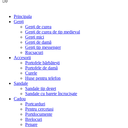
0
Principala
Genți
Genți de curea
Genți de curea de tip medieval
Genți mici
Genți de damă
Genți tip messenger
Rucsacuri
Accesorii
Portofele bărbătești
Portofele de damă
Curele
Huse pentru telefon
Sandale
Sandale tip deget
Sandale cu barete încrucișate
Cadou
Portcarduri
Pentru cercetasi
Portdocumente
Brelocuri
Penare