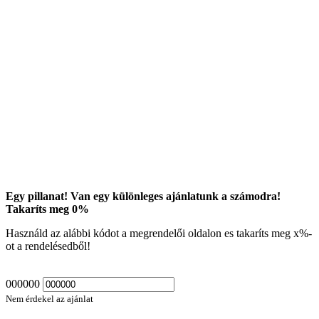
Egy pillanat! Van egy különleges ajánlatunk a számodra!
Takaríts meg
0
%
Használd az alábbi kódot a megrendelői oldalon es takaríts meg
x
%-
ot a rendelésedből!
000000
Nem érdekel az ajánlat