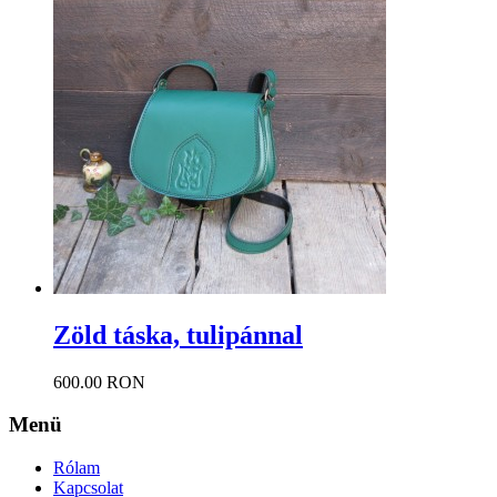
Zöld táska, tulipánnal
600.00 RON
Menü
Rólam
Kapcsolat