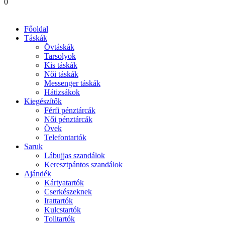
0
Főoldal
Táskák
Övtáskák
Tarsolyok
Kis táskák
Női táskák
Messenger táskák
Hátizsákok
Kiegészítők
Férfi pénztárcák
Női pénztárcák
Övek
Telefontartók
Saruk
Lábujjas szandálok
Keresztpántos szandálok
Ajándék
Kártyatartók
Cserkészeknek
Irattartók
Kulcstartók
Tolltartók