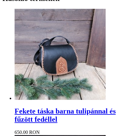
Fekete táska barna tulipánnal és
fűzött fedéllel
650.00 RON