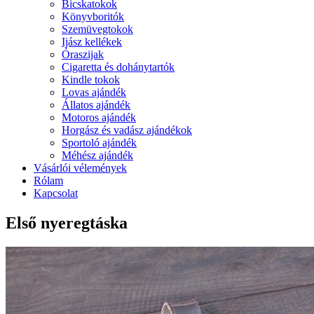
Bicskatokok
Könyvboritók
Szemüvegtokok
Ijász kellékek
Óraszijak
Cigaretta és dohánytartók
Kindle tokok
Lovas ajándék
Állatos ajándék
Motoros ajándék
Horgász és vadász ajándékok
Sportoló ajándék
Méhész ajándék
Vásárlói vélemények
Rólam
Kapcsolat
Első nyeregtáska