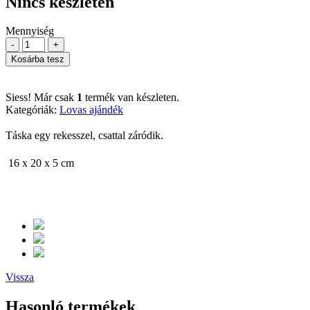
Nincs készleten
Mennyiség
-
+
Kosárba tesz
Siess! Már csak
1
termék van készleten.
Kategóriák:
Lovas ajándék
Táska egy rekesszel, csattal záródik.
16 x 20 x 5 cm
Vissza
Hasonló termékek