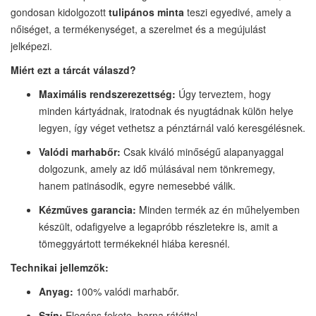
gondosan kidolgozott
tulipános minta
teszi egyedivé, amely a
nőiséget, a termékenységet, a szerelmet és a megújulást
jelképezi.
Miért ezt a tárcát válaszd?
Maximális rendszerezettség:
Úgy terveztem, hogy
minden kártyádnak, iratodnak és nyugtádnak külön helye
legyen, így véget vethetsz a pénztárnál való keresgélésnek.
Valódi marhabőr:
Csak ki
váló
minőségű alapanyaggal
dolgozunk, amely az idő múlásával nem tönkremegy,
hanem patinásodik, egyre nemesebbé válik.
Kézműves garancia:
Minden termék az én műhelyemben
készült, odafigyelve a legapróbb részletekre is, amit a
tömeggyártott termékeknél hiába keresnél.
Technikai jellemzők:
Anyag:
100% valódi marhabőr.
Szín:
Elegáns fekete, barna rátéttel.