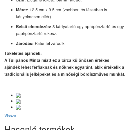
Méret:
1
2.5
cm x
9.5
cm (zsebben és táskában is
kényelmesen elfér).
Belső elrendezés:
3 kártyatartó egy aprópénztartó és egy
papirpénztartó rekesz.
Záródás:
Patentel záródik
Tökéletes ajándék:
A Tulipános Minta miatt ez a tárca különösen értékes
ajándék lehet férfiaknak és nőknek egyaránt, akik értékelik a
tradicionális jelképeket és a minőségi bőrdíszműves munkát.
Vissza
Hasonló termékek