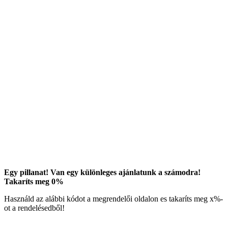
Egy pillanat! Van egy különleges ajánlatunk a számodra!
Takaríts meg
0
%
Használd az alábbi kódot a megrendelői oldalon es takaríts meg
x
%-
ot a rendelésedből!