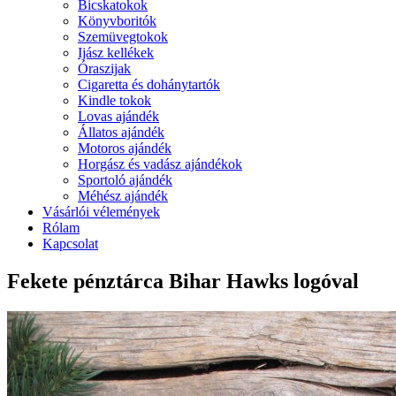
Bicskatokok
Könyvboritók
Szemüvegtokok
Ijász kellékek
Óraszijak
Cigaretta és dohánytartók
Kindle tokok
Lovas ajándék
Állatos ajándék
Motoros ajándék
Horgász és vadász ajándékok
Sportoló ajándék
Méhész ajándék
Vásárlói vélemények
Rólam
Kapcsolat
Fekete pénztárca Bihar Hawks logóval