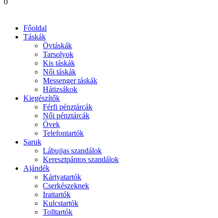
0
Főoldal
Táskák
Övtáskák
Tarsolyok
Kis táskák
Női táskák
Messenger táskák
Hátizsákok
Kiegészítők
Férfi pénztárcák
Női pénztárcák
Övek
Telefontartók
Saruk
Lábujjas szandálok
Keresztpántos szandálok
Ajándék
Kártyatartók
Cserkészeknek
Irattartók
Kulcstartók
Tolltartók