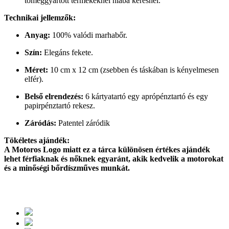
tömeggyártott termékeknél hiába keresnél.
Technikai jellemzők:
Anyag:
100% valódi marhabőr.
Szín:
Elegáns fekete.
Méret:
10 cm x 12 cm (zsebben és táskában is kényelmesen
elfér).
Belső elrendezés:
6 kártyatartó egy aprópénztartó és egy
papirpénztartó rekesz.
Záródás:
Patentel záródik
Tökéletes ajándék:
A Motoros Logo miatt ez a tárca különösen értékes ajándék
lehet férfiaknak és nőknek egyaránt, akik kedvelik a motorokat
és a minőségi bőrdíszműves munkát.