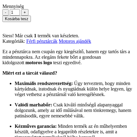
Mennyiség
-
+
Kosárba tesz
Siess! Már csak
1
termék van készleten.
Kategóriák:
Férfi pénztárcák
Motoros ajándék
Ez a pénztárca nem csupán egy kiegészítő, hanem egy tartós társ a
mindennapokra. Az elegáns fekete bőrt a gondosan
kidolgozott
motoros logo
teszi egyedivé.
Miért ezt a tárcát válaszd?
Maximális rendszerezettség:
Úgy terveztem, hogy minden
kártyádnak, iratodnak és nyugtádnak külön helye legyen, így
véget vethetsz a pénztárnál való keresgélésnek.
Valódi marhabőr:
Csak ki
váló
minőségű alapanyaggal
dolgozunk, amely az idő múlásával nem tönkremegy, hanem
patinásodik, egyre nemesebbé válik.
Kézműves garancia:
Minden termék az én műhelyemben
készült, odafigyelve a legapróbb részletekre is, amit a