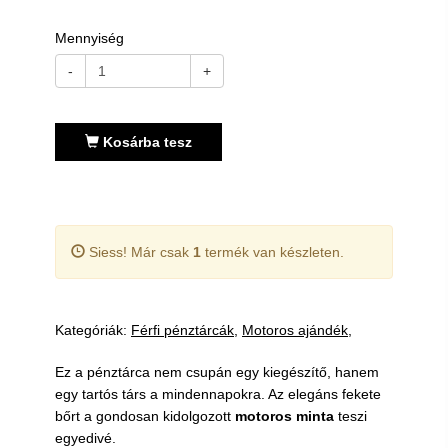
Mennyiség
-
+
Kosárba tesz
Siess! Már csak
1
termék van készleten.
Kategóriák:
Férfi pénztárcák
Motoros ajándék
Ez a pénztárca nem csupán egy kiegészítő, hanem
egy tartós társ a mindennapokra. Az elegáns fekete
bőrt a gondosan kidolgozott
motoros minta
teszi
egyedivé.