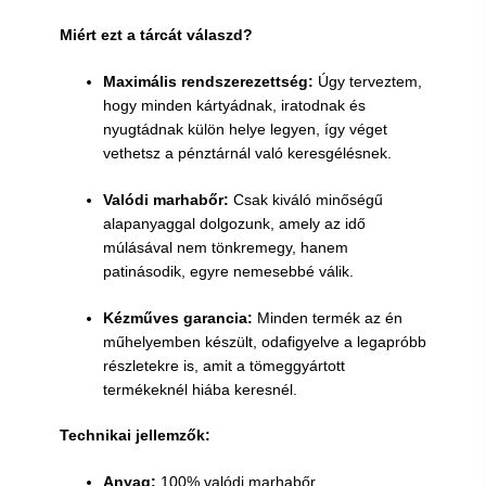
Miért ezt a tárcát válaszd?
Maximális rendszerezettség:
Úgy terveztem,
hogy minden kártyádnak, iratodnak és
nyugtádnak külön helye legyen, így véget
vethetsz a pénztárnál való keresgélésnek.
Valódi marhabőr:
Csak ki
váló
minőségű
alapanyaggal dolgozunk, amely az idő
múlásával nem tönkremegy, hanem
patinásodik, egyre nemesebbé válik.
Kézműves garancia:
Minden termék az én
műhelyemben készült, odafigyelve a legapróbb
részletekre is, amit a tömeggyártott
termékeknél hiába keresnél.
Technikai jellemzők:
Anyag:
100% valódi marhabőr.