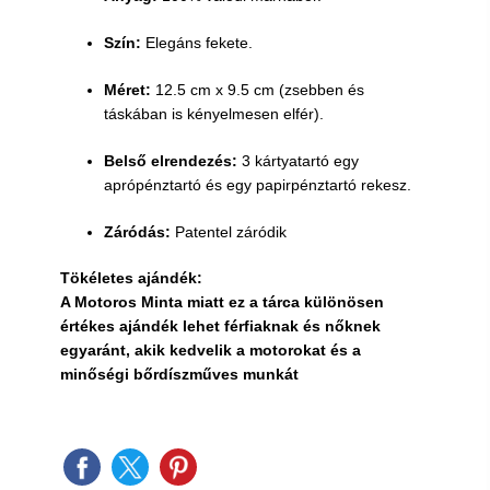
Szín:
Elegáns fekete.
Méret:
1
2.5
cm x
9.5
cm (zsebben és
táskában is kényelmesen elfér).
Belső elrendezés:
3 kártyatartó egy
aprópénztartó és egy papirpénztartó rekesz.
Záródás:
Patentel záródik
Tökéletes ajándék:
A Motoros Minta miatt ez a tárca különösen
értékes ajándék lehet férfiaknak és nőknek
egyaránt, akik kedvelik a motorokat és a
minőségi bőrdíszműves munkát