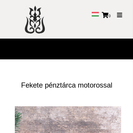
Toggl
0
naviga
Fekete pénztárca motorossal