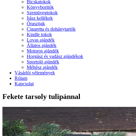
Bicskatokok
Könyvboritók
Szemüvegtokok
Ijász kellékek
Óraszijak
Cigaretta és dohánytartók
Kindle tokok
Lovas ajándék
Állatos ajándék
Motoros ajándék
Horgász és vadász ajándékok
Sportoló ajándék
Méhész ajándék
Vásárlói vélemények
Rólam
Kapcsolat
Fekete tarsoly tulipánnal