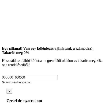
Egy pillanat! Van egy különleges ajánlatunk a számodra!
Takaríts meg
0
%
Használd az alábbi kódot a megrendelői oldalon es takaríts meg
x
%-
ot a rendelésedből!
000000
Nem érdekel az ajánlat
×
Cereri de myaccountn