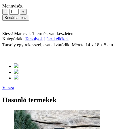
Mennyiség
-
+
Kosárba tesz
Siess! Már csak
1
termék van készleten.
Kategóriák:
Tarsolyok
Ijász kellékek
Tarsoly egy rekesszel, csattal záródik. Mérete 14 x 18 x 5 cm.
Vissza
Hasonló termékek