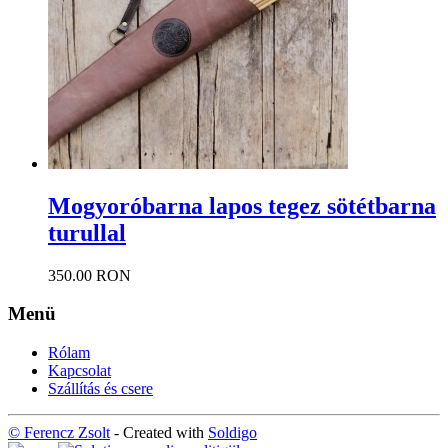
Mogyoróbarna lapos tegez sötétbarna
turullal
350.00 RON
Menü
Rólam
Kapcsolat
Szállítás és csere
© Ferencz Zsolt
- Created with
Soldigo