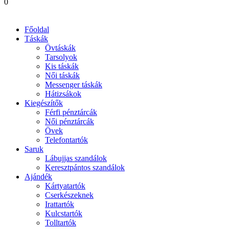
0
Főoldal
Táskák
Övtáskák
Tarsolyok
Kis táskák
Női táskák
Messenger táskák
Hátizsákok
Kiegészítők
Férfi pénztárcák
Női pénztárcák
Övek
Telefontartók
Saruk
Lábujjas szandálok
Keresztpántos szandálok
Ajándék
Kártyatartók
Cserkészeknek
Irattartók
Kulcstartók
Tolltartók