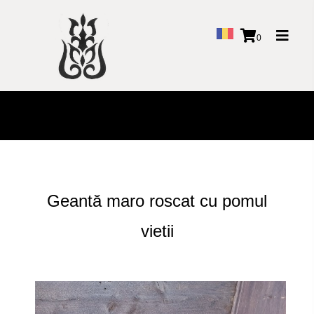
Toggl
0
naviga
Geantă maro roscat cu pomul
vietii