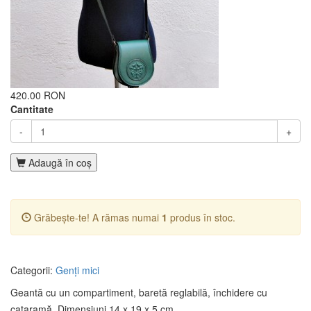
420.00 RON
Cantitate
-
+
Adaugă în coş
Grăbește-te! A rămas numai
1
produs în stoc.
Categorii:
Genți mici
Geantă cu un compartiment, baretă reglabilă, închidere cu
cataramă. Dimensiuni 14 x 19 x 5 cm.