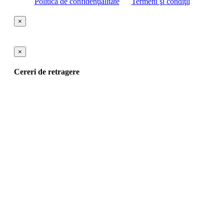
Politica de confidenţialitate
Termeni şi condiţii
×
×
Cereri de retragere