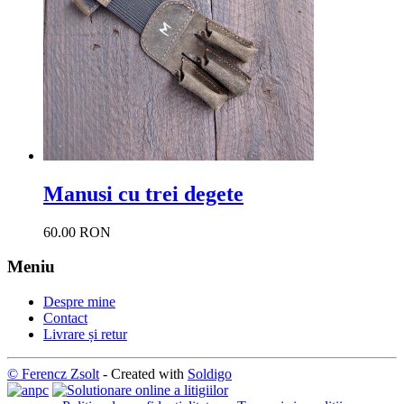
Manusi cu trei degete
60.00 RON
Meniu
Despre mine
Contact
Livrare și retur
© Ferencz Zsolt
- Created with
Soldigo