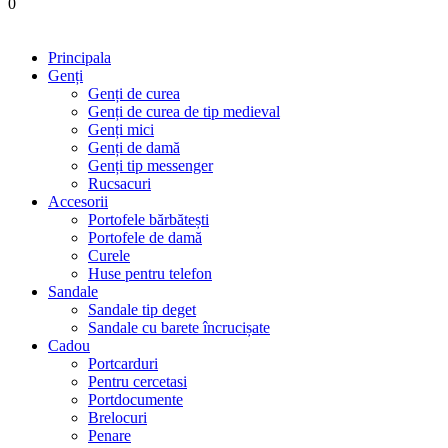
0
Principala
Genți
Genți de curea
Genți de curea de tip medieval
Genți mici
Genți de damă
Genți tip messenger
Rucsacuri
Accesorii
Portofele bărbătești
Portofele de damă
Curele
Huse pentru telefon
Sandale
Sandale tip deget
Sandale cu barete încrucișate
Cadou
Portcarduri
Pentru cercetasi
Portdocumente
Brelocuri
Penare