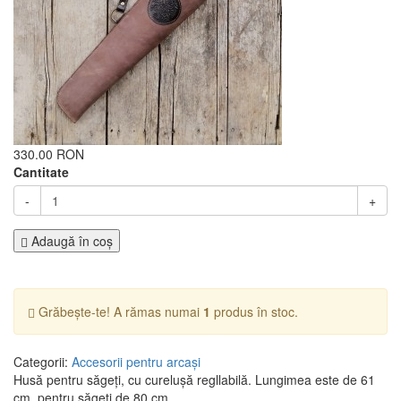
330.00 RON
Cantitate
-
+
Adaugă în coş
Grăbește-te! A rămas numai
1
produs în stoc.
Categorii:
Accesorii pentru arcași
Husă pentru săgeți, cu curelușă regllabilă. Lungimea este de 61
cm, pentru săgeți de 80 cm.