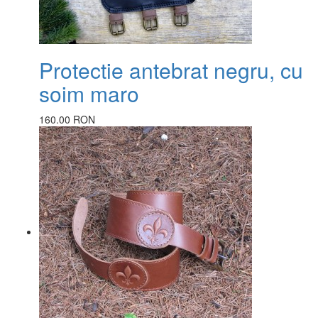
Protectie antebrat negru, cu
soim maro
160.00 RON