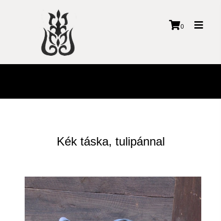
Toggl
0
naviga
Kék táska, tulipánnal