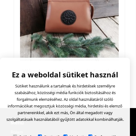
Világosbarna zipzáros táska, életfamintával
Ez a weboldal sütiket használ
Sütiket használunk a tartalmak és hirdetések személyre
650.00 RON
szabásához, közösségi média funkciók biztosításához és
forgalmunk elemzéséhez. Az oldal használatáról szóló
információkat megosztjuk közösségi média, hirdetési és elemző
partnereinkkel, akik ezt más, Ön által megadott vagy
szolgáltatásaik használatából gyűjtött adatokkal kombinálhatják.
Menü
Rólam