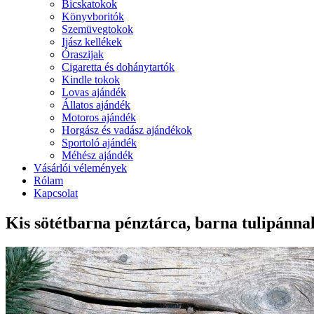
Bicskatokok
Könyvboritók
Szemüvegtokok
Ijász kellékek
Óraszijak
Cigaretta és dohánytartók
Kindle tokok
Lovas ajándék
Állatos ajándék
Motoros ajándék
Horgász és vadász ajándékok
Sportoló ajándék
Méhész ajándék
Vásárlói vélemények
Rólam
Kapcsolat
Kis sötétbarna pénztárca, barna tulipánna