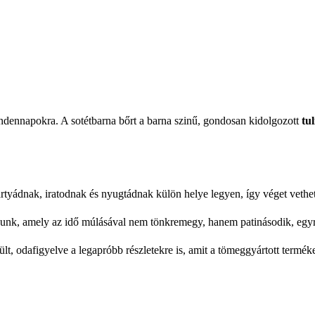
indennapokra. A sotétbarna bőrt a barna szinű, gondosan kidolgozott
tu
yádnak, iratodnak és nyugtádnak külön helye legyen, így véget vethets
nk, amely az idő múlásával nem tönkremegy, hanem patinásodik, egyr
 odafigyelve a legapróbb részletekre is, amit a tömeggyártott terméke