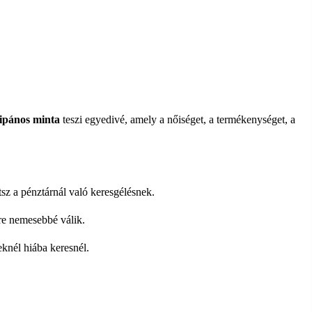
lipános minta
teszi egyedivé, amely a nőiséget, a termékenységet, a
z a pénztárnál való keresgélésnek.
e nemesebbé válik.
knél hiába keresnél.