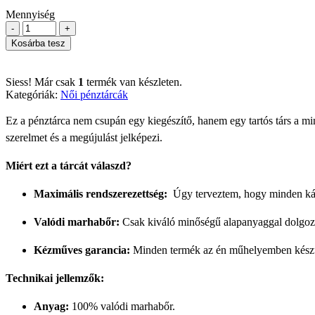
Mennyiség
-
+
Kosárba tesz
Siess! Már csak
1
termék van készleten.
Kategóriák:
Női pénztárcák
Ez a pénztárca nem csupán egy kiegészítő, hanem egy tartós társ a m
szerelmet és a megújulást jelképezi.
Miért ezt a tárcát válaszd?
Maximális rendszerezettség:
Úgy terveztem, hogy minden kárt
Valódi marhabőr:
Csak ki
váló
minőségű alapanyaggal dolgozu
Kézműves garancia:
Minden termék az én műhelyemben készült,
Technikai jellemzők:
Anyag:
100% valódi marhabőr.