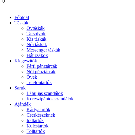
0
Főoldal
Táskák
Övtáskák
Tarsolyok
Kis táskák
Női táskák
Messenger táskák
Hátizsákok
Kiegészítők
Férfi pénztárcák
Női pénztárcák
Övek
Telefontartók
Saruk
Lábujjas szandálok
Keresztpántos szandálok
Ajándék
Kártyatartók
Cserkészeknek
Irattartók
Kulcstartók
Tolltartók