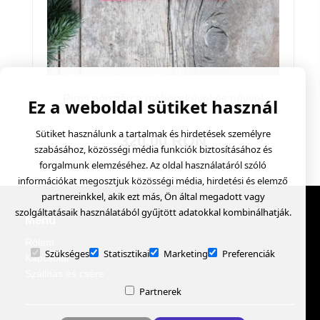
Piros pénztárca méhecskével és névvel
Ez a weboldal sütiket használ
Sütiket használunk a tartalmak és hirdetések személyre
320.00 RON
szabásához, közösségi média funkciók biztosításához és
forgalmunk elemzéséhez. Az oldal használatáról szóló
információkat megosztjuk közösségi média, hirdetési és elemző
partnereinkkel, akik ezt más, Ön által megadott vagy
szolgáltatásaik használatából gyűjtött adatokkal kombinálhatják.
Menü
Rólam
Szükséges
Statisztikai
Marketing
Preferenciák
Kapcsolat
Szállítás és csere
Partnerek