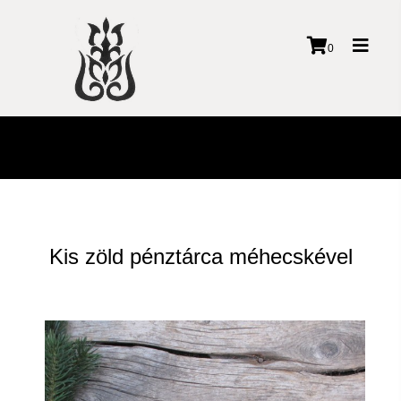
Toggl
0
naviga
Kis zöld pénztárca méhecskével