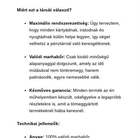
Miért ezt a tárcát válaszd?
Maximális rendszerezettség:
Úgy terveztem,
hogy minden kártyádnak, iratodnak és
nyugtádnak külön helye legyen, így véget
vethetsz a pénztárnál való keresgélésnek.
Valódi marhabőr:
Csak ki
váló
minőségű
alapanyaggal dolgozunk, amely az idő
múlásával nem tönkremegy, hanem
patinásodik, egyre nemesebbé válik.
Kézműves garancia:
Minden termék az én
műhelyemben készült, odafigyelve a legapróbb
részletekre is, amit a tömeggyártott
termékeknél hiába keresnél.
Technikai jellemzők:
Anyag:
100% valódi marhabőr.