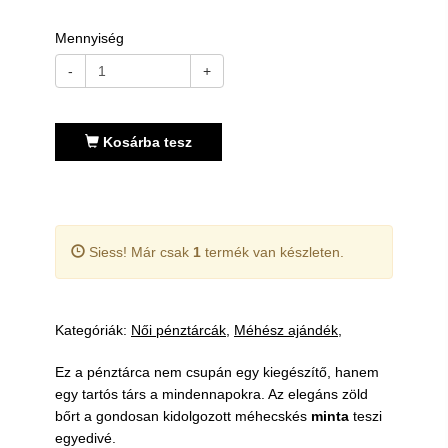
Mennyiség
-
+
Kosárba tesz
Siess! Már csak
1
termék van készleten.
Kategóriák:
Női pénztárcák
Méhész ajándék
Ez a pénztárca nem csupán egy kiegészítő, hanem
egy tartós társ a mindennapokra. Az elegáns zöld
bőrt a gondosan kidolgozott méhecskés
minta
teszi
egyedivé.