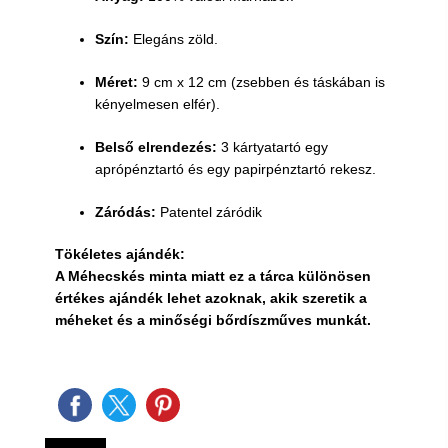
Szín:
Elegáns zöld.
Méret:
9 cm x 12 cm (zsebben és táskában is
kényelmesen elfér).
Belső elrendezés:
3 kártyatartó egy
aprópénztartó és egy papirpénztartó rekesz.
Záródás:
Patentel záródik
Tökéletes ajándék:
A Méhecskés minta miatt ez a tárca különösen
értékes ajándék lehet azoknak, akik szeretik a
méheket és a minőségi bőrdíszműves munkát.