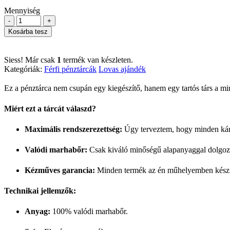
Mennyiség
-
+
Kosárba tesz
Siess! Már csak
1
termék van készleten.
Kategóriák:
Férfi pénztárcák
Lovas ajándék
Ez a pénztárca nem csupán egy kiegészítő, hanem egy tartós társ a 
Miért ezt a tárcát válaszd?
Maximális rendszerezettség:
Úgy terveztem, hogy minden kárty
Valódi marhabőr:
Csak ki
váló
minőségű alapanyaggal dolgozu
Kézműves garancia:
Minden termék az én műhelyemben készült,
Technikai jellemzők:
Anyag:
100% valódi marhabőr.