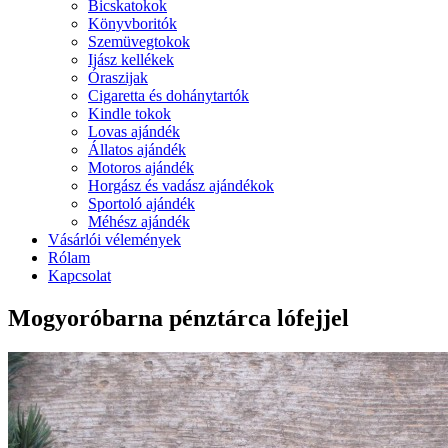
Bicskatokok
Könyvboritók
Szemüvegtokok
Ijász kellékek
Óraszijak
Cigaretta és dohánytartók
Kindle tokok
Lovas ajándék
Állatos ajándék
Motoros ajándék
Horgász és vadász ajándékok
Sportoló ajándék
Méhész ajándék
Vásárlói vélemények
Rólam
Kapcsolat
Mogyoróbarna pénztárca lófejjel