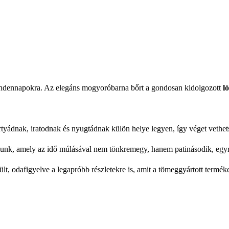
mindennapokra. Az elegáns mogyoróbarna bőrt a gondosan kidolgozott
ló
ádnak, iratodnak és nyugtádnak külön helye legyen, így véget vethets
nk, amely az idő múlásával nem tönkremegy, hanem patinásodik, egyr
 odafigyelve a legapróbb részletekre is, amit a tömeggyártott terméke