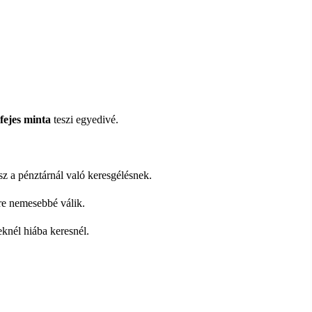
fejes
minta
teszi egyedivé.
z a pénztárnál való keresgélésnek.
e nemesebbé válik.
knél hiába keresnél.