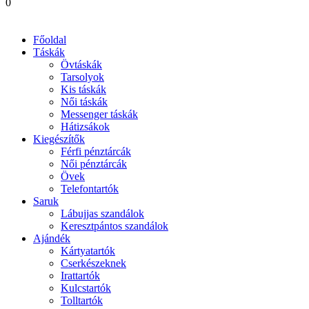
0
Főoldal
Táskák
Övtáskák
Tarsolyok
Kis táskák
Női táskák
Messenger táskák
Hátizsákok
Kiegészítők
Férfi pénztárcák
Női pénztárcák
Övek
Telefontartók
Saruk
Lábujjas szandálok
Keresztpántos szandálok
Ajándék
Kártyatartók
Cserkészeknek
Irattartók
Kulcstartók
Tolltartók