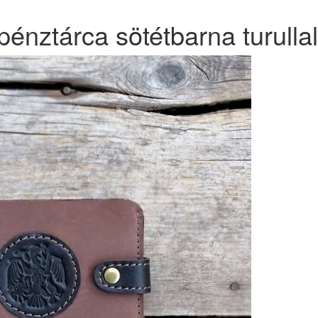
énztárca sötétbarna turullal