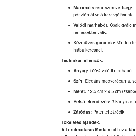
Maximális rendszerezettség:
Ú
pénztárnál való keresgélésnek.
Valódi marhabőr:
Csak ki
váló
mi
nemesebbé válik.
Kézműves garancia:
Minden ter
hiába keresnél.
Technikai jellemzők:
Anyag:
100% valódi marhabőr.
Szín:
Elegáns mogyoróbarna, söt
Méret:
1
2.5
cm x
9.5
cm (zsebbe
Belső elrendezés:
3 kártyatart
Záródás:
Patentel záródik
Tökéletes ajándék:
A Turulmadaras Minta miatt ez a tárc