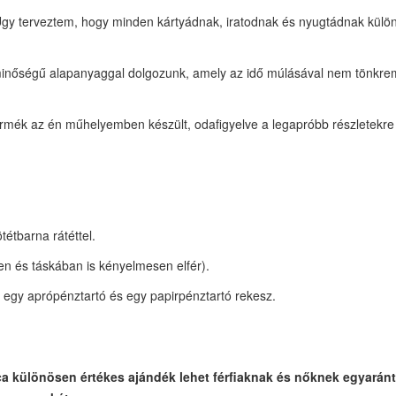
gy terveztem, hogy minden kártyádnak, iratodnak és nyugtádnak külön 
nőségű alapanyaggal dolgozunk, amely az idő múlásával nem tönkre
mék az én műhelyemben készült, odafigyelve a legapróbb részletekre 
étbarna rátéttel.
n és táskában is kényelmesen elfér).
ó egy aprópénztartó és egy papirpénztartó rekesz.
a különösen értékes ajándék lehet férfiaknak és nőknek egyaránt, 