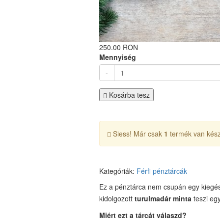
250.00 RON
Mennyiség
-
Kosárba tesz
Siess! Már csak
1
termék van kész
Kategóriák:
Férfi pénztárcák
Ez a pénztárca nem csupán egy kiegés
kidolgozott
turulmadár minta
teszi eg
Miért ezt a tárcát válaszd?