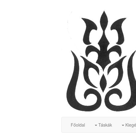
Főoldal
Táskák
Kiegé