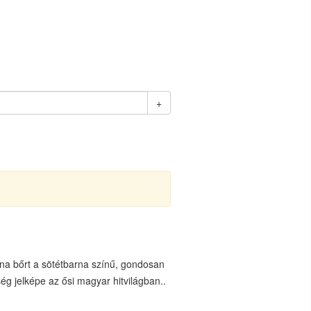
+
na bőrt a sötétbarna színű, gondosan
ég jelképe az ősi magyar hitvilágban..