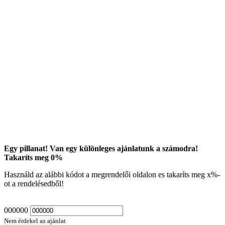
Egy pillanat! Van egy különleges ajánlatunk a számodra!
Takaríts meg
0
%
Használd az alábbi kódot a megrendelői oldalon es takaríts meg
x
%-
ot a rendelésedből!
000000
Nem érdekel az ajánlat