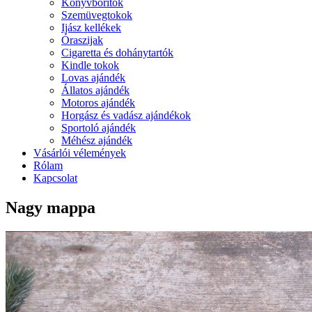
Könyvboritók
Szemüvegtokok
Ijász kellékek
Óraszijak
Cigaretta és dohánytartók
Kindle tokok
Lovas ajándék
Állatos ajándék
Motoros ajándék
Horgász és vadász ajándékok
Sportoló ajándék
Méhész ajándék
Vásárlói vélemények
Rólam
Kapcsolat
Nagy mappa