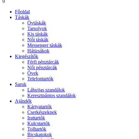
0
Főoldal
Táskák
Övtáskák
Tarsolyok
Kis táskák
Női táskák
Messenger táskák
Hátizsákok
Kiegészítők
Férfi pénztárcák
Női pénztárcák
Övek
Telefontartók
Saruk
Lábujjas szandálok
Keresztpántos szandálok
Ajándék
Kártyatartók
Cserkészeknek
Irattartók
Kulcstartók
Tolltartók
Bicskatokok