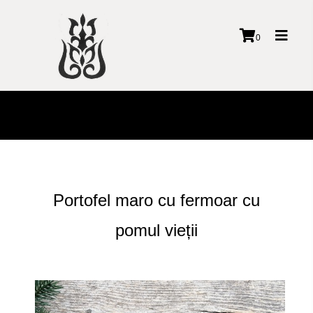
Toggl
0
naviga
Portofel maro cu fermoar cu
pomul vieții