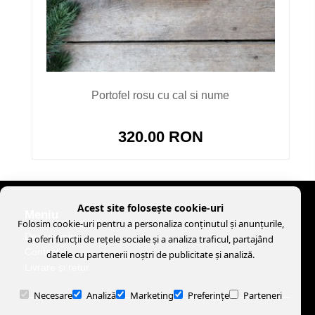
Portofel rosu cu cal si nume
320.00 RON
Acest site folosește cookie-uri
Meniu
Folosim cookie-uri pentru a personaliza conținutul și anunțurile,
Despre mine
a oferi funcții de rețele sociale și a analiza traficul, partajând
Contact
datele cu partenerii noștri de publicitate și analiză.
Livrare și retur
Necesare
Analiză
Marketing
Preferințe
Parteneri