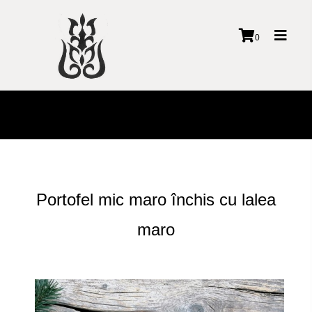
Toggl
0
naviga
Portofel mic maro închis cu lalea
maro