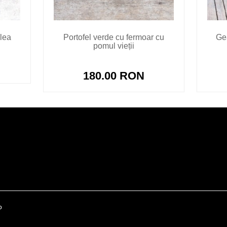
alea
Portofel verde cu fermoar cu
Ge
pomul vieții
180.00 RON
o