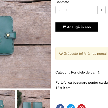
Cantitate
-
+
Adaugă în coş
Grăbește-te! A rămas numai
Categorii:
Portofele de damă
Portofel cu buzunare pentru cardur
12 x 9 cm