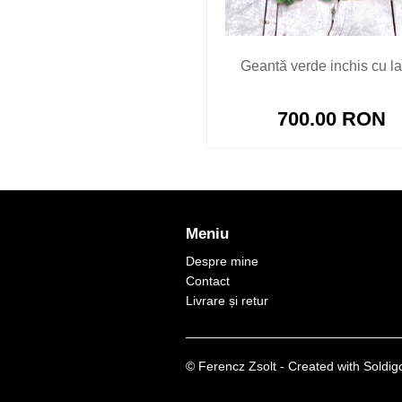
Geantă verde inchis cu l
700.00 RON
Meniu
Despre mine
Contact
Livrare și retur
© Ferencz Zsolt
- Created with
Soldig