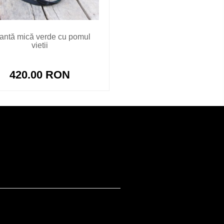
antă mică verde cu pomul
vietii
420.00 RON