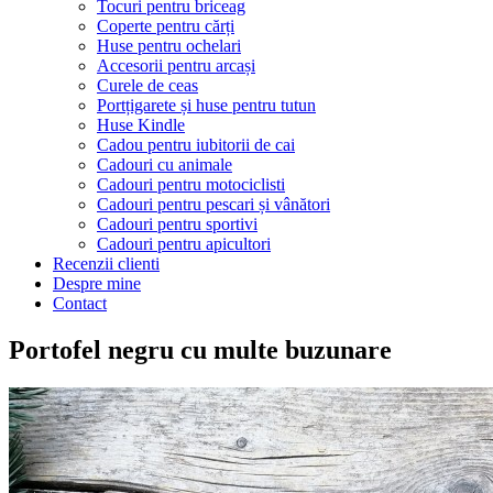
Tocuri pentru briceag
Coperte pentru cărți
Huse pentru ochelari
Accesorii pentru arcași
Curele de ceas
Portțigarete și huse pentru tutun
Huse Kindle
Cadou pentru iubitorii de cai
Cadouri cu animale
Cadouri pentru motociclisti
Cadouri pentru pescari și vânători
Cadouri pentru sportivi
Cadouri pentru apicultori
Recenzii clienti
Despre mine
Contact
Portofel negru cu multe buzunare