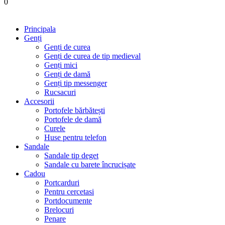
0
Principala
Genți
Genți de curea
Genți de curea de tip medieval
Genți mici
Genți de damă
Genți tip messenger
Rucsacuri
Accesorii
Portofele bărbătești
Portofele de damă
Curele
Huse pentru telefon
Sandale
Sandale tip deget
Sandale cu barete încrucișate
Cadou
Portcarduri
Pentru cercetasi
Portdocumente
Brelocuri
Penare