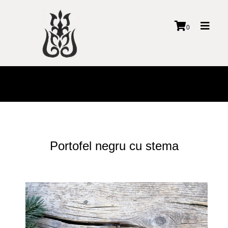
Toggl
0
naviga
Portofel negru cu stema