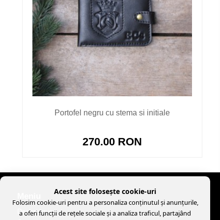
Portofel negru cu stema si initiale
270.00 RON
Acest site folosește cookie-uri
Meniu
Folosim cookie-uri pentru a personaliza conținutul și anunțurile,
Despre mine
a oferi funcții de rețele sociale și a analiza traficul, partajând