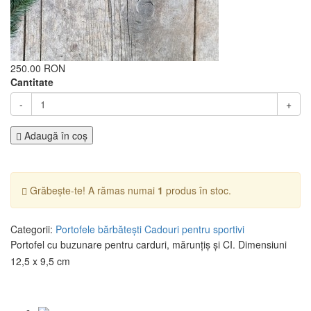
250.00 RON
Cantitate
-
+
Adaugă în coş
Grăbește-te! A rămas numai
1
produs în stoc.
Categorii:
Portofele bărbătești
Cadouri pentru sportivi
Portofel cu buzunare pentru carduri, mărunțiș și CI. Dimensiuni
12,5 x 9,5 cm