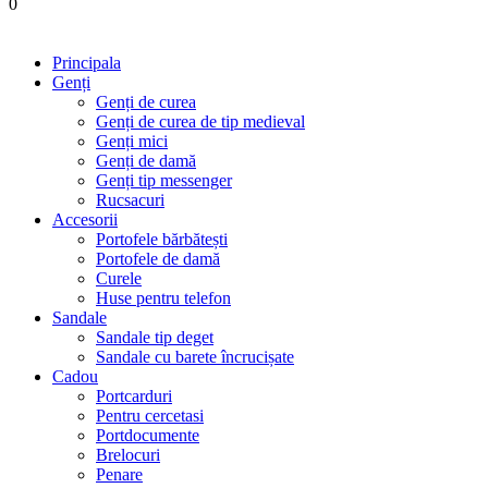
0
Principala
Genți
Genți de curea
Genți de curea de tip medieval
Genți mici
Genți de damă
Genți tip messenger
Rucsacuri
Accesorii
Portofele bărbătești
Portofele de damă
Curele
Huse pentru telefon
Sandale
Sandale tip deget
Sandale cu barete încrucișate
Cadou
Portcarduri
Pentru cercetasi
Portdocumente
Brelocuri
Penare