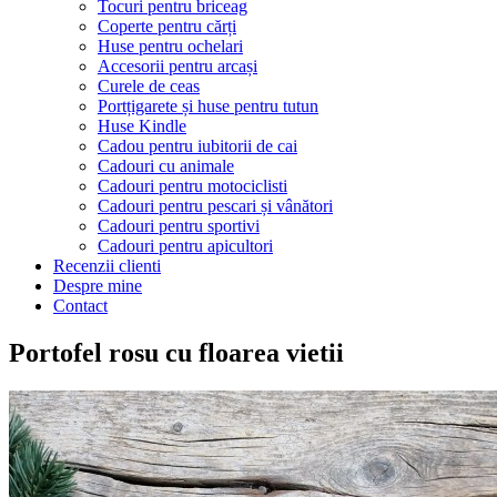
Tocuri pentru briceag
Coperte pentru cărți
Huse pentru ochelari
Accesorii pentru arcași
Curele de ceas
Portțigarete și huse pentru tutun
Huse Kindle
Cadou pentru iubitorii de cai
Cadouri cu animale
Cadouri pentru motociclisti
Cadouri pentru pescari și vânători
Cadouri pentru sportivi
Cadouri pentru apicultori
Recenzii clienti
Despre mine
Contact
Portofel rosu cu floarea vietii