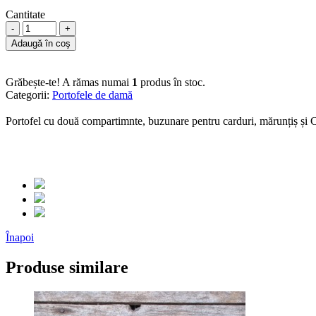
Cantitate
-
+
Adaugă în coş
Grăbește-te! A rămas numai
1
produs în stoc.
Categorii:
Portofele de damă
Portofel cu două compartimnte, buzunare pentru carduri, mărunțiș și
Înapoi
Produse similare