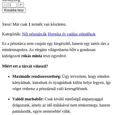
-
+
Kosárba tesz
Siess! Már csak
1
termék van készleten.
Kategóriák:
Női pénztárcák
Horgász és vadász ajándékok
Ez a pénztárca nem csupán egy kiegészítő, hanem egy tartós társ a
mindennapokra. Az elegáns világosbarna bőrt a gondosan
kidolgozott
rókás minta
teszi egyedivé.
Miért ezt a tárcát válaszd?
Maximális rendszerezettség:
Úgy terveztem, hogy minden
kártyádnak, iratodnak és nyugtádnak külön helye legyen, így
véget vethetsz a pénztárnál való keresgélésnek.
Valódi marhabőr:
Csak ki
váló
minőségű alapanyaggal
dolgozunk, amely az idő múlásával nem tönkremegy, hanem
patinásodik, egyre nemesebbé válik.