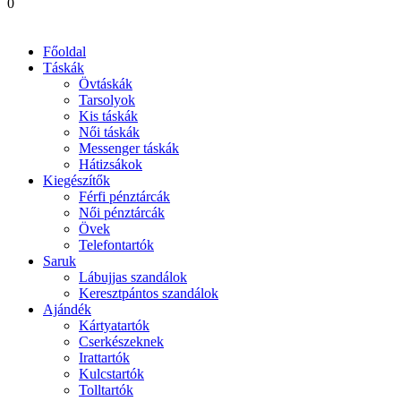
0
Főoldal
Táskák
Övtáskák
Tarsolyok
Kis táskák
Női táskák
Messenger táskák
Hátizsákok
Kiegészítők
Férfi pénztárcák
Női pénztárcák
Övek
Telefontartók
Saruk
Lábujjas szandálok
Keresztpántos szandálok
Ajándék
Kártyatartók
Cserkészeknek
Irattartók
Kulcstartók
Tolltartók