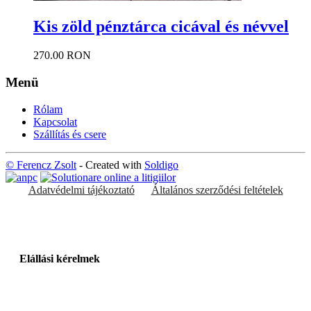
Kis zöld pénztárca cicával és névvel
270.00 RON
Menü
Rólam
Kapcsolat
Szállítás és csere
© Ferencz Zsolt
- Created with
Soldigo
Adatvédelmi tájékoztató
Általános szerződési feltételek
Elállási kérelmek