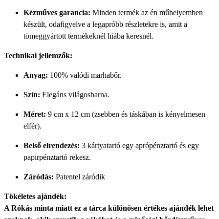
Kézműves garancia:
Minden termék az én műhelyemben
készült, odafigyelve a legapróbb részletekre is, amit a
tömeggyártott termékeknél hiába keresnél.
Technikai jellemzők:
Anyag:
100% valódi marhabőr.
Szín:
Elegáns világosbarna.
Méret:
9 cm x 12 cm (zsebben és táskában is kényelmesen
elfér).
Belső elrendezés:
3 kártyatartó egy aprópénztartó és egy
papirpénztartó rekesz.
Záródás:
Patentel záródik
Tökéletes ajándék:
A Rókás minta miatt ez a tárca különösen értékes ajándék lehet