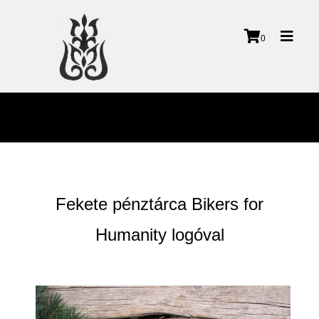
Toggl
0
naviga
Fekete pénztárca Bikers for
Humanity logóval