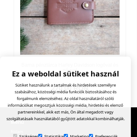
Barna pénztárca Harley Davidson logóval és
névvel
Ez a weboldal sütiket használ
Sütiket használunk a tartalmak és hirdetések személyre
270.00 RON
szabásához, közösségi média funkciók biztosításához és
forgalmunk elemzéséhez. Az oldal használatáról szóló
információkat megosztjuk közösségi média, hirdetési és elemző
partnereinkkel, akik ezt más, Ön által megadott vagy
szolgáltatásaik használatából gyűjtött adatokkal kombinálhatják.
Menü
Rólam
Szükséges
Statisztikai
Marketing
Preferenciák