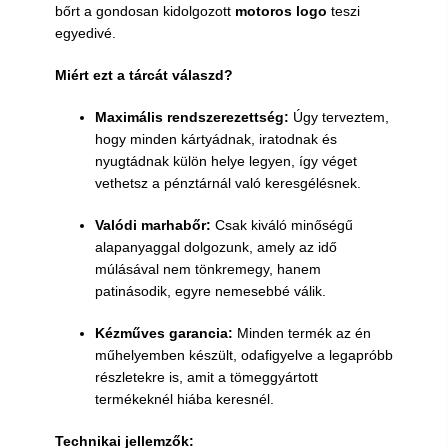
bőrt a gondosan kidolgozott
motoros logo
teszi
egyedivé.
Miért ezt a tárcát válaszd?
Maximális rendszerezettség:
Úgy terveztem,
hogy minden kártyádnak, iratodnak és
nyugtádnak külön helye legyen, így véget
vethetsz a pénztárnál való keresgélésnek.
Valódi marhabőr:
Csak ki
váló
minőségű
alapanyaggal dolgozunk, amely az idő
múlásával nem tönkremegy, hanem
patinásodik, egyre nemesebbé válik.
Kézműves garancia:
Minden termék az én
műhelyemben készült, odafigyelve a legapróbb
részletekre is, amit a tömeggyártott
termékeknél hiába keresnél.
Technikai jellemzők: