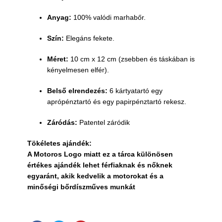
Anyag:
100% valódi marhabőr.
Szín:
Elegáns fekete.
Méret:
10 cm x 12 cm (zsebben és táskában is
kényelmesen elfér).
Belső elrendezés:
6 kártyatartó egy
aprópénztartó és egy papirpénztartó rekesz.
Záródás:
Patentel záródik
Tökéletes ajándék:
A Motoros Logo miatt ez a tárca különösen
értékes ajándék lehet férfiaknak és nőknek
egyaránt, akik kedvelik a motorokat és a
minőségi bőrdíszműves munkát