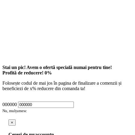
Stai un pic! Avem o ofertă specială numai pentru tine!
Profită de reducere!
0
%
Folosește codul de mai jos în pagina de finalizare a comenzii și
beneficiezi de
x
% reducere din comanda ta!
000000
Nu, mulțumesc
×
Cereri de myaccountn