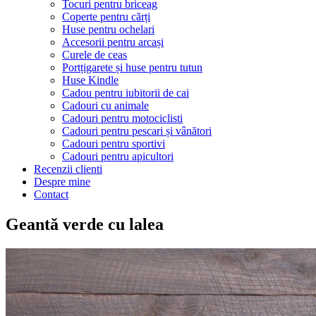
Tocuri pentru briceag
Coperte pentru cărți
Huse pentru ochelari
Accesorii pentru arcași
Curele de ceas
Portțigarete și huse pentru tutun
Huse Kindle
Cadou pentru iubitorii de cai
Cadouri cu animale
Cadouri pentru motociclisti
Cadouri pentru pescari și vânători
Cadouri pentru sportivi
Cadouri pentru apicultori
Recenzii clienti
Despre mine
Contact
Geantă verde cu lalea