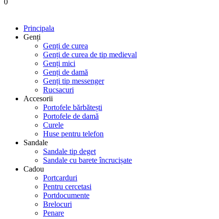
0
Principala
Genți
Genți de curea
Genți de curea de tip medieval
Genți mici
Genți de damă
Genți tip messenger
Rucsacuri
Accesorii
Portofele bărbătești
Portofele de damă
Curele
Huse pentru telefon
Sandale
Sandale tip deget
Sandale cu barete încrucișate
Cadou
Portcarduri
Pentru cercetasi
Portdocumente
Brelocuri
Penare