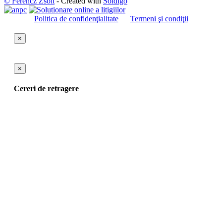
© Ferencz Zsolt
- Created with
Soldigo
Politica de confidenţialitate
Termeni şi condiţii
×
×
Cereri de retragere