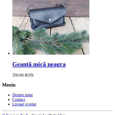
Geantă mică neagra
350.00 RON
Meniu
Despre mine
Contact
Livrare și retur